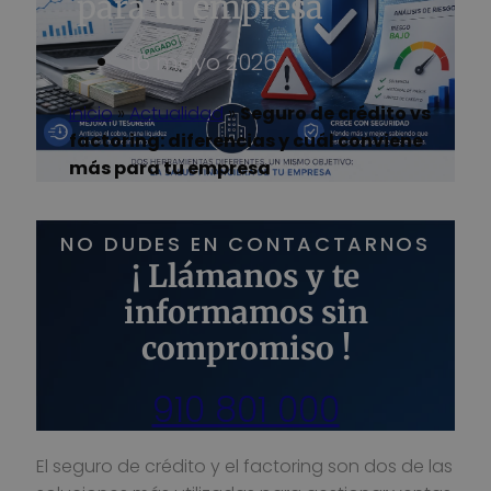
para tu empresa
16 mayo 2026
Inicio
»
Actualidad
»
Seguro de crédito vs
factoring: diferencias y cuál conviene
más para tu empresa
NO DUDES EN CONTACTARNOS
¡ Llámanos y te
informamos sin
compromiso !
910 801 000
El seguro de crédito y el factoring son dos de las