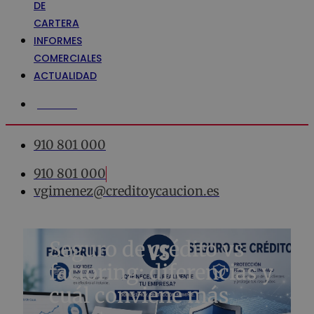
DE
CARTERA
INFORMES
COMERCIALES
ACTUALIDAD
¿Hablamos?
910 801 000
910 801 000
vgimenez@creditoycaucion.es
Seguro de crédito vs
factoring: diferencias y
cuál conviene más