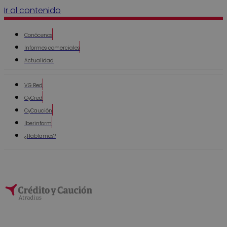
Ir al contenido
Conócenos
Informes comerciales
Actualidad
VG Red
CyCred
CyCaución
Iberinform
¿Hablamos?